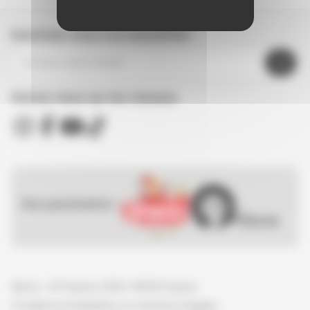
Inscrivez-vous à la newsletter
Suivez nous sur les réseaux
Nos partenaires :
Spirou - © Dupuis, 2026 / NB © Dupuis
Conditions d'utilisation et mentions légales