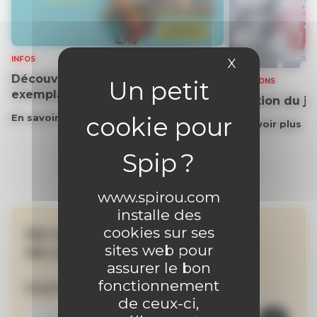
INFOS
X
Masquer le 
Découvrez gratuitement un
SOLUTIONS
exemplaire du journal !
Solution du j
En savoir plus
En savoir plus
www.spirou.com
installe des
cookies sur ses
Ne manquez aucune
sites web pour
de nos actualités !
assurer le bon
fonctionnement
Inscrivez-vous à la newsletter
de ceux-ci,