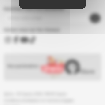
Inscrivez-vous à la newsletter
Suivez nous sur les réseaux
Nos partenaires :
Spirou - © Dupuis, 2026 / NB © Dupuis
Conditions d'utilisation et mentions légales