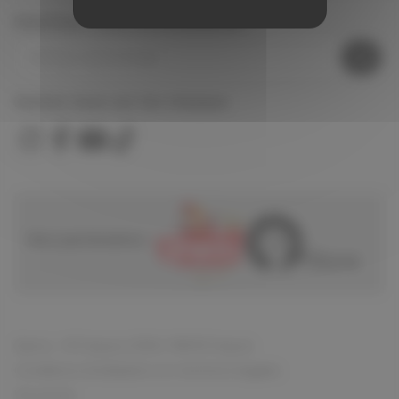
Inscrivez-vous à la newsletter
Suivez nous sur les réseaux
Nos partenaires :
Spirou - © Dupuis, 2026 / NB © Dupuis
Conditions d'utilisation et mentions légales
Vie privée