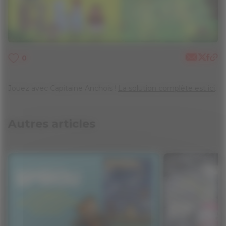
0
Jouez avec Capitaine Anchois !
La solution complète est ici
.
Autres articles