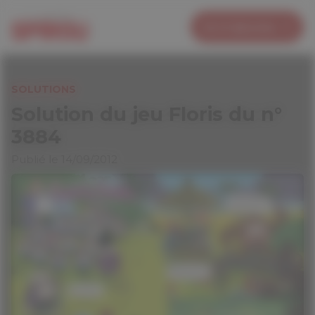
Panneau de gestion des cookies
Je m’abonne
SOLUTIONS
Solution du jeu Floris du n°
3884
Publié le 14/09/2012