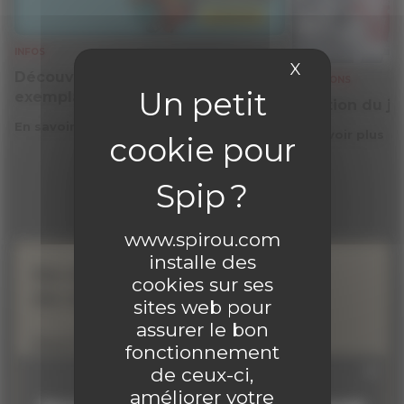
INFOS
X
Masquer le 
Découvrez gratuitement un
SOLUTIONS
exemplaire du journal !
Solution du j
En savoir plus
En savoir plus
www.spirou.com
installe des
Ne manquez aucune
cookies sur ses
de nos actualités !
sites web pour
assurer le bon
Inscrivez-vous à la newsletter
fonctionnement
de ceux-ci,
améliorer votre