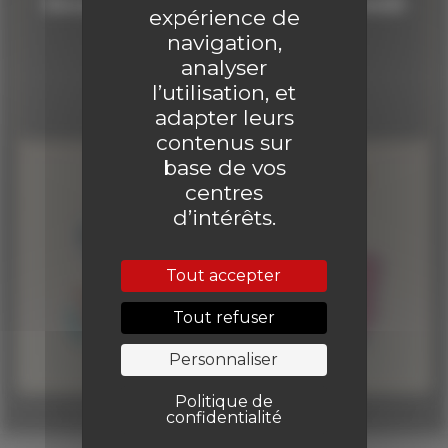
Découvrir gratuitement un numéro inédit
expérience de
Je suis abonné au site
!
navigation,
analyser
Clique ici !
l’utilisation, et
adapter leurs
contenus sur
base de vos
centres
d’intérêts.
Tout accepter
Tout refuser
Personnaliser
Politique de
confidentialité