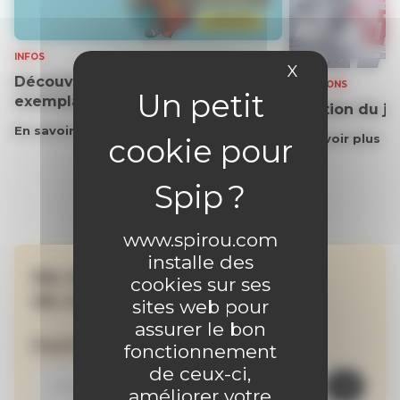
INFOS
X
Masquer le 
Découvrez gratuitement un
SOLUTIONS
exemplaire du journal !
Solution du j
En savoir plus
En savoir plus
www.spirou.com
installe des
Ne manquez aucune
cookies sur ses
de nos actualités !
sites web pour
assurer le bon
Inscrivez-vous à la newsletter
fonctionnement
de ceux-ci,
améliorer votre