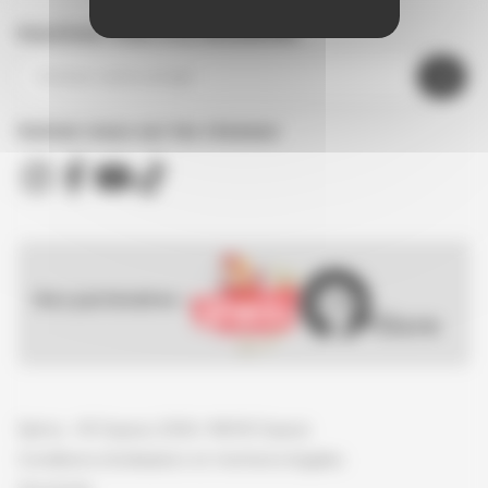
Inscrivez-vous à la newsletter
Suivez nous sur les réseaux
Nos partenaires :
Spirou - © Dupuis, 2026 / NB © Dupuis
Conditions d'utilisation et mentions légales