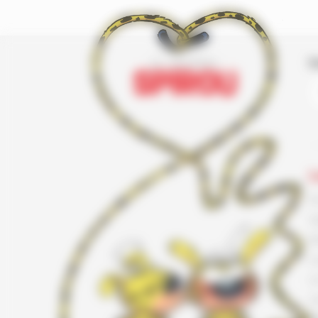
I
L
F
G
K
L
L
L