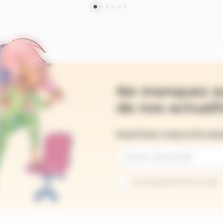
Ne manquez a
de nos actualit
Inscrivez-vous à la ne
Je suis abonné au site