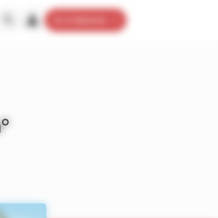
Je m’abonne
°