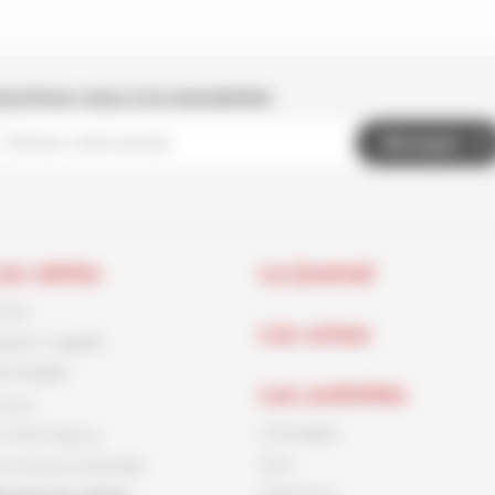
nscrivez-vous à la newsletter
Envoyer
es séries
Le journal
rnck
Les actus
aston Lagaffe
id Paddle
Les activités
ouca
Coloriages
e Petit Spirou
Jeux
es Soeurs Grémillet
Papertoys