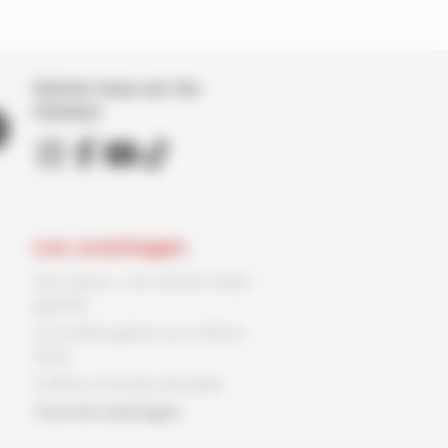
Suivez nous sur les
réseaux
Les avantages
Parc Spirou : une entrée enfant
gratuite
Un ex-libris gratuit sur le 9ème
Store
3 offres, 3 fois plus de plaisir
Tous les avantages