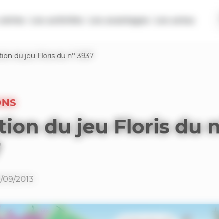
séries
Les activités
Les avantages
Les actus
tion du jeu Floris du n° 3937
ONS
tion du jeu Floris du n
7
5/09/2013