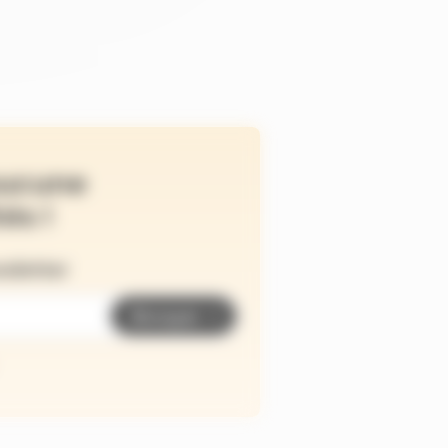
ucune
és !
wsletter
Envoyer