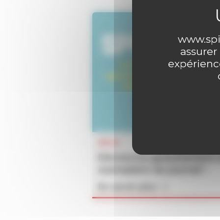
www.spir
assurer
expérience
INFOS
Découvrez gratuitement 
exemplaire du journal !
En savoir plus