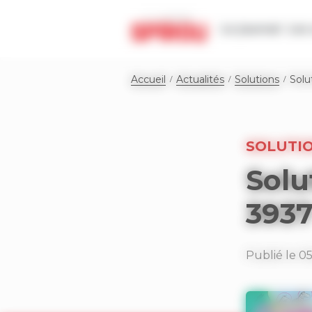
Panneau de gestion des cookies
Le journal
Les 
Accueil
Actualités
Solutions
Solu
SOLUTI
Solu
393
Publié le 0