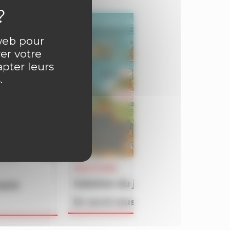
 web pour
er votre
apter leurs
.
SOLUTIONS
Solution du jeu BATAILLON du 
4609
En savoir plus