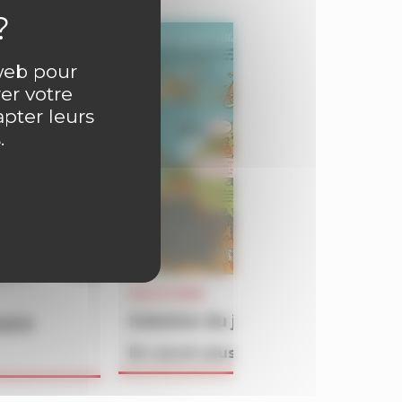
 web pour
er votre
apter leurs
.
SOLUTIONS
Solution du jeu BATAILLON du 
4609
En savoir plus