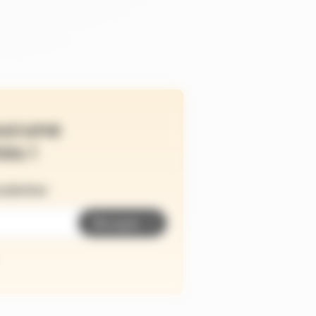
ucune
és !
wsletter
Envoyer