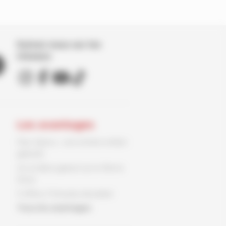
Suivez nous sur les
réseaux
Les avantages
Parc Spirou : une entrée enfant
gratuite
Un ex-libris gratuit sur le 9ème
Store
3 offres, 3 fois plus de plaisir
Tous les avantages