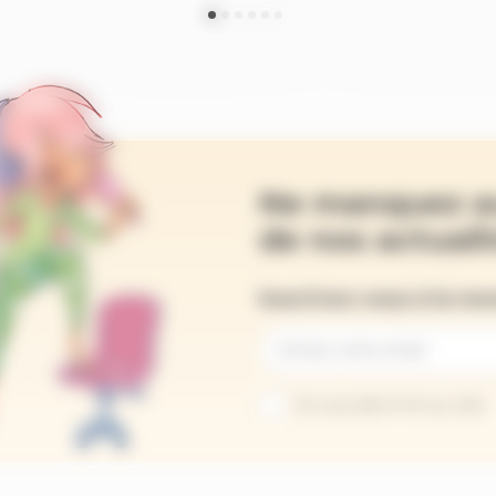
Ne manquez a
de nos actualit
Inscrivez-vous à la ne
Je suis abonné au site