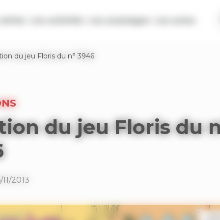
séries
Les activités
Les avantages
Les actus
tion du jeu Floris du n° 3946
ONS
tion du jeu Floris du n
6
/11/2013