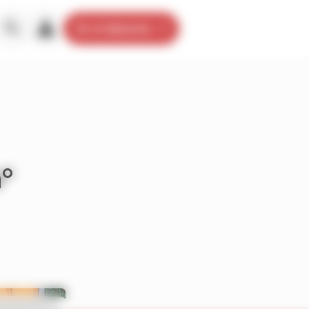
Je m’abonne
°