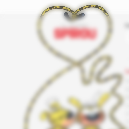
I
L
F
G
K
L
L
L