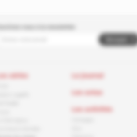
nscrivez-vous à la newsletter
Envoyer
es séries
Le journal
rnck
Les actus
aston Lagaffe
id Paddle
Les activités
ouca
Coloriages
e Petit Spirou
Jeux
es Soeurs Grémillet
Papertoys