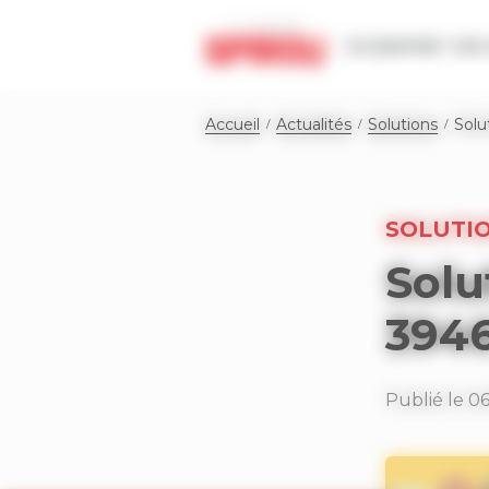
Panneau de gestion des cookies
Le journal
Les 
Accueil
Actualités
Solutions
Solu
SOLUTI
Solu
394
Publié le 06