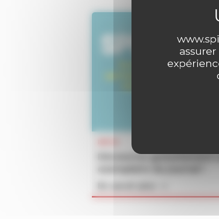
www.spir
assurer
expérience
INFOS
Découvrez gratuitement 
exemplaire du journal !
En savoir plus