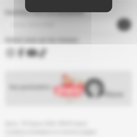
Inscrivez-vous à la newsletter
Suivez nous sur les réseaux
Nos partenaires :
Spirou - © Dupuis, 2026 / NB © Dupuis
Conditions d'utilisation et mentions légales