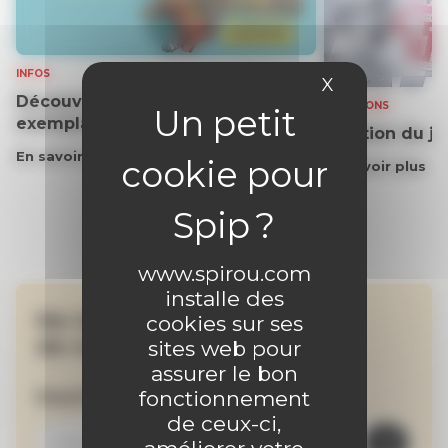
INFOS
X
Masquer le 
Découvrez gratuitement un
SOLUTIONS
exemplaire du journal !
Solution du j
En savoir plus
En savoir plus
www.spirou.com
installe des
Ne manquez aucune
cookies sur ses
de nos actualités !
sites web pour
assurer le bon
fonctionnement
Inscrivez-vous à la newsletter
de ceux-ci,