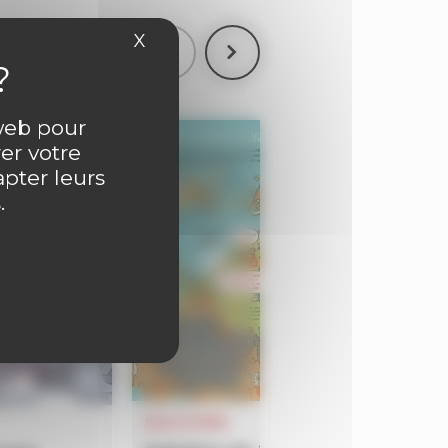
X
Masquer le bandeau des cookies
 web pour
er votre
apter leurs
.
SOLUTIONS