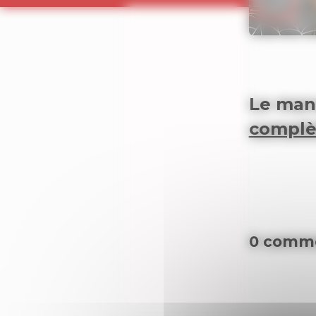
Le man
complèt
0 comme