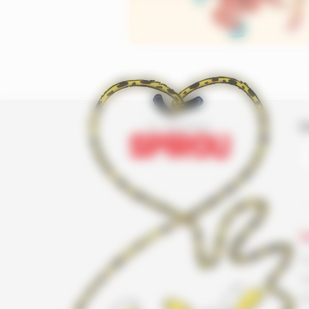
I
L
F
G
K