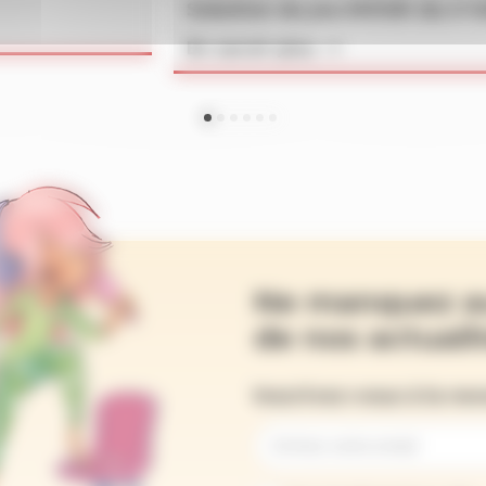
Solution du jeu MOUK du n°
En savoir plus
Ne manquez a
de nos actualit
Inscrivez-vous à la ne