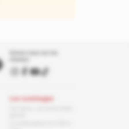
Suivez nous sur les
réseaux
Les avantages
Parc Spirou : une entrée enfant
gratuite
Un ex-libris gratuit sur le 9ème