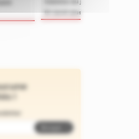
Solution du jeu BATAILLON du 
4609
En savoir plus
ucune
és !
wsletter
Envoyer