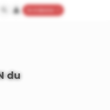
Je m’abonne
N du