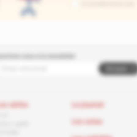
Je suis abonné au site
nscrivez-vous à la newsletter
Envoyer
es séries
Le journal
rnck
Les actus
aston Lagaffe
id Paddle