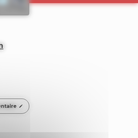
n
ntaire