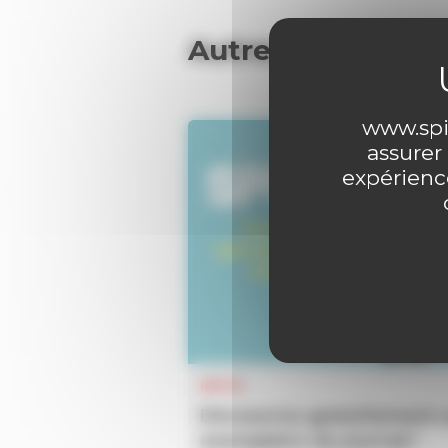
Autres articles
www.spir
assurer
expérience
INFOS
Découvrez gratuitement 
exemplaire du journal !