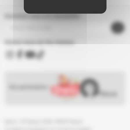
Inscrivez-vous à la newsletter
Suivez nous sur les réseaux
Nos partenaires :
Spirou - © Dupuis, 2026 / NB © Dupuis
Conditions d'utilisation et mentions légales