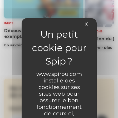
X
Masquer le 
INFOS
Découvrez gratuitement un
SOLUTIONS
exemplaire du journal !
Solution du j
En savoir plus
En savoir plus
www.spirou.com
installe des
cookies sur ses
Ne manquez aucune
sites web pour
de nos actualités !
assurer le bon
fonctionnement
Inscrivez-vous à la newsletter
de ceux-ci,