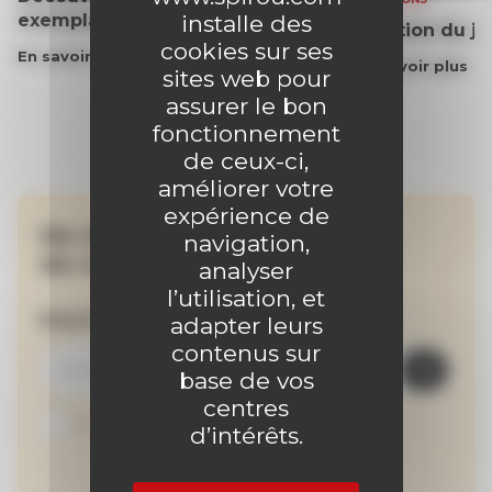
exemplaire du journal !
installe des
Solution du j
cookies sur ses
En savoir plus
En savoir plus
sites web pour
assurer le bon
fonctionnement
de ceux-ci,
améliorer votre
expérience de
Ne manquez aucune
navigation,
de nos actualités !
analyser
l’utilisation, et
Inscrivez-vous à la newsletter
adapter leurs
contenus sur
base de vos
centres
Je suis abonné au site
d’intérêts.