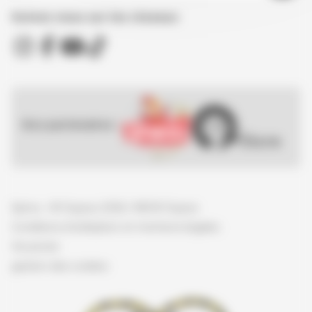
Suivez nous sur les réseaux
Nos partenaires :
Spirou - © Dupuis, 2026 / NB © Dupuis
Conditions d'utilisation et mentions légales
Vie privée
gestion des cookies