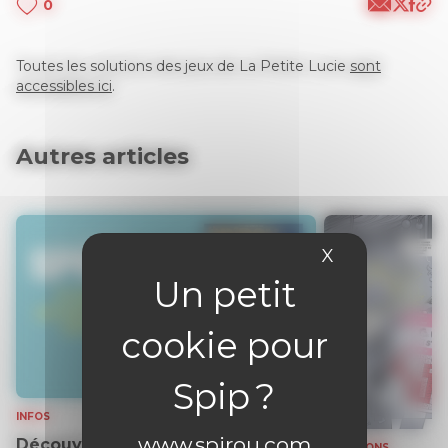
0
Toutes les solutions des jeux de La Petite Lucie
sont
accessibles ici
.
Autres articles
X
Masquer le 
INFOS
www.spirou.com
Découvrez gratuitement un
SOLUTIONS