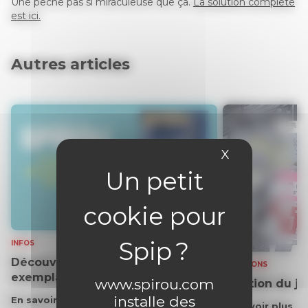
Une pêche pas si miraculeuse que ça.
La solution complète
est ici.
Autres articles
X
Masquer le 
INFOS
Découvrez gratuitement un
SOLUTIONS
exemplaire du journal !
www.spirou.com
Solution du j
installe des
En savoir plus
En savoir plus