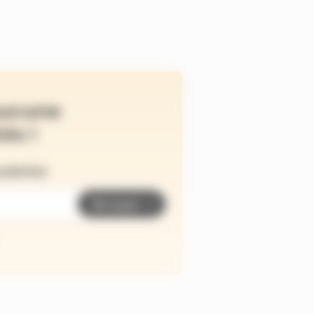
ucune
és !
wsletter
Envoyer