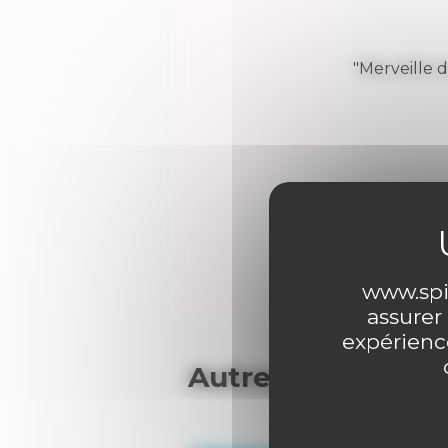
"Merveille 
0 comme
www.spir
assurer
expérience
Autres articles