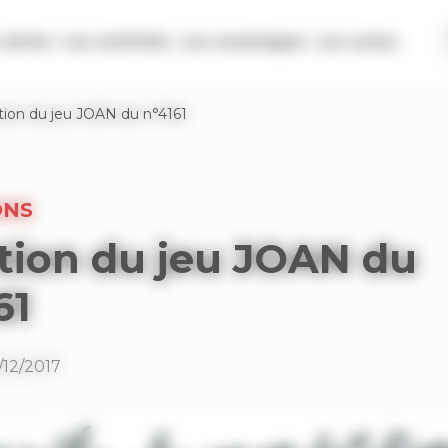
séries
Les activités
Les avantages
Les actus
tion du jeu JOAN du n°4161
ONS
tion du jeu JOAN du
61
/12/2017