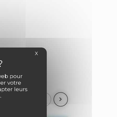
X
Masquer le bandeau des cookies
ntaire
 web pour
er votre
apter leurs
.