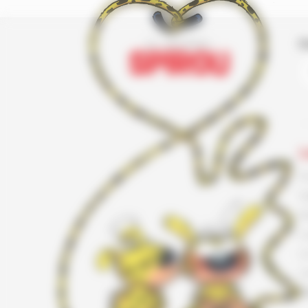
I
L
F
G
K
L
L
L
T