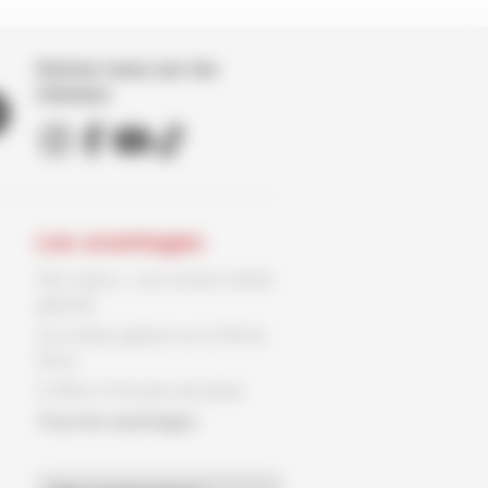
Suivez nous sur les
réseaux
Les avantages
Parc Spirou : une entrée enfant
gratuite
Un ex-libris gratuit sur le 9ème
Store
3 offres, 3 fois plus de plaisir
Tous les avantages