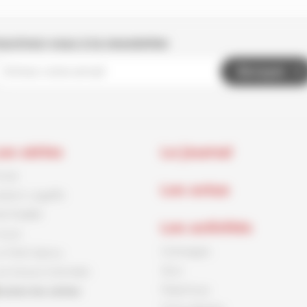
nscrivez-vous à la newsletter
Envoyer
es séries
Le journal
rnck
Les actus
aston Lagaffe
id Paddle
Les activités
ouca
Coloriages
e Petit Spirou
Jeux
es Soeurs Grémillet
Papertoys
outes les séries