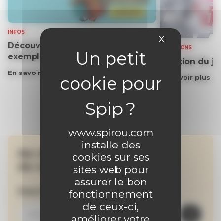
INFOS
X
Masquer le 
Découvrez gratuitement un
SOLUTIONS
exemplaire du journal !
Solution du j
En savoir plus
En savoir plus
www.spirou.com
installe des
Ne manquez aucune
cookies sur ses
de nos actualités !
sites web pour
assurer le bon
Inscrivez-vous à la newsletter
fonctionnement
de ceux-ci,
améliorer votre