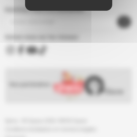
Inscrivez-vous à la newsletter
Suivez nous sur les réseaux
Nos partenaires :
Spirou - © Dupuis, 2026 / NB © Dupuis
Conditions d'utilisation et mentions légales