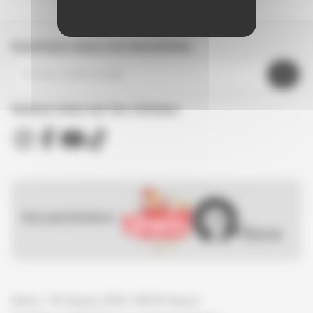
Inscrivez-vous à la newsletter
Suivez nous sur les réseaux
Nos partenaires :
Spirou - © Dupuis, 2026 / NB © Dupuis