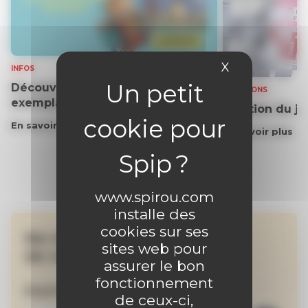
X
Masquer le 
INFOS
Découvrez gratuitement un
SOLUTIONS
exemplaire du journal !
Solution du j
En savoir plus
En savoir plus
www.spirou.com
installe des
cookies sur ses
Ne manquez aucune
sites web pour
de nos actualités !
assurer le bon
fonctionnement
Inscrivez-vous à la newsletter
de ceux-ci,