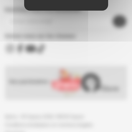
Inscrivez-vous à la newsletter
Suivez nous sur les réseaux
Nos partenaires :
Spirou - © Dupuis, 2026 / NB © Dupuis
Conditions d'utilisation et mentions légales