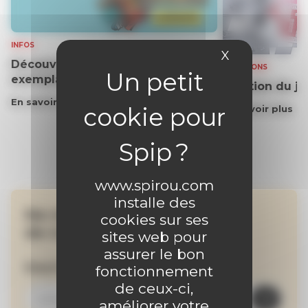
INFOS
X
Masquer le 
Découvrez gratuitement un
SOLUTIONS
exemplaire du journal !
Solution du j
En savoir plus
En savoir plus
www.spirou.com
installe des
Ne manquez aucune
cookies sur ses
de nos actualités !
sites web pour
assurer le bon
Inscrivez-vous à la newsletter
fonctionnement
de ceux-ci,
améliorer votre