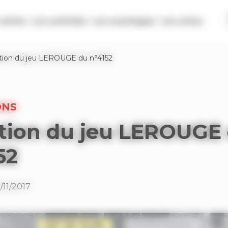
séries
Les activités
Les avantages
Les actus
tion du jeu LEROUGE du n°4152
ONS
tion du jeu LEROUGE
52
/11/2017