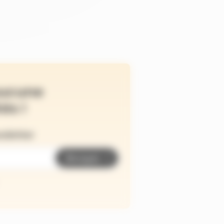
ucune
és !
wsletter
Envoyer