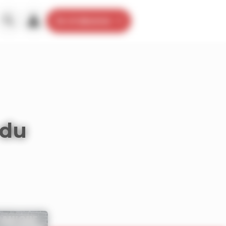
Je m’abonne
 du