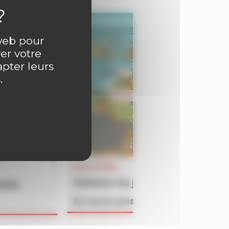
 web pour
er votre
apter leurs
.
SOLUTIONS
Solution du jeu BATAILLON du 
4609
En savoir plus