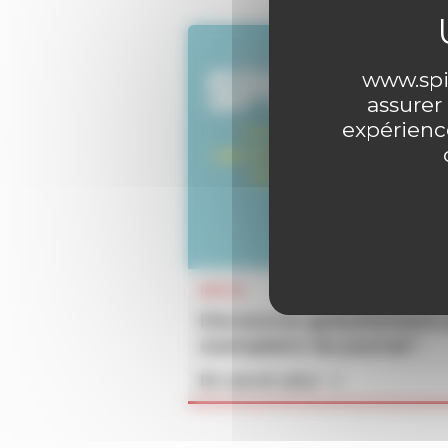
www.spir
assurer
expérience
INFOS
Découvrez gratuitement 
exemplaire du journal !
En savoir plus