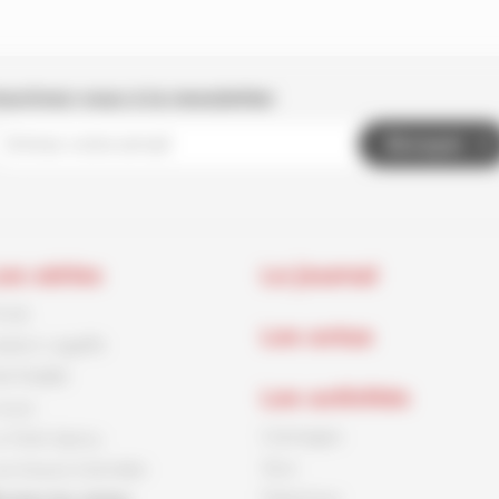
nscrivez-vous à la newsletter
Envoyer
es séries
Le journal
rnck
Les actus
aston Lagaffe
id Paddle
Les activités
ouca
Coloriages
e Petit Spirou
Jeux
es Soeurs Grémillet
Papertoys