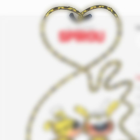
I
L
F
G
K
L
L
L