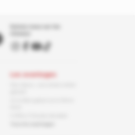
Suivez nous sur les
réseaux
Les avantages
Parc Spirou : une entrée enfant
gratuite
Un ex-libris gratuit sur le 9ème
Store
3 offres, 3 fois plus de plaisir
Tous les avantages