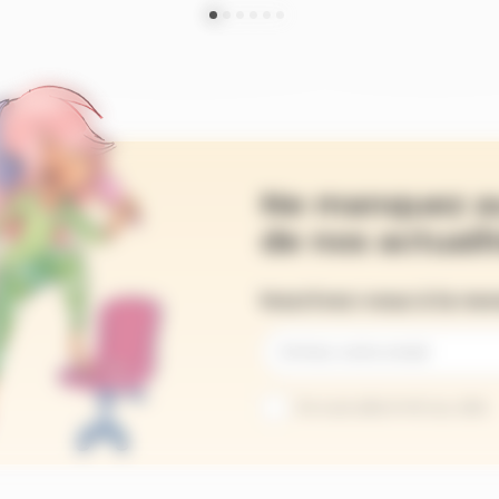
Ne manquez a
de nos actualit
Inscrivez-vous à la ne
Je suis abonné au site