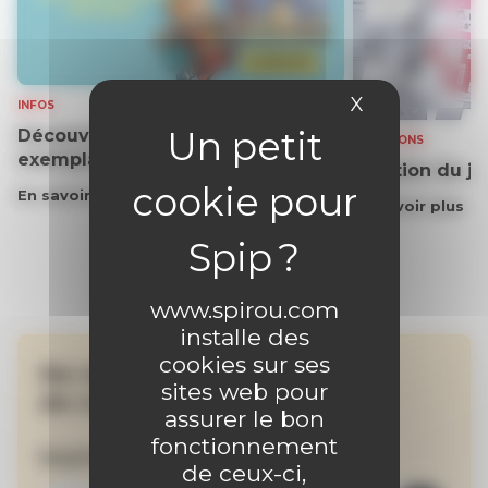
X
Masquer le 
INFOS
Découvrez gratuitement un
SOLUTIONS
exemplaire du journal !
Solution du j
En savoir plus
En savoir plus
www.spirou.com
installe des
cookies sur ses
Ne manquez aucune
sites web pour
de nos actualités !
assurer le bon
fonctionnement
Inscrivez-vous à la newsletter
de ceux-ci,