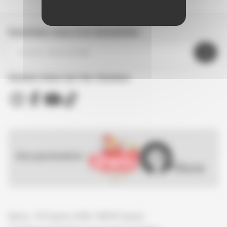
Inscrivez-vous à la newsletter
Suivez nous sur les réseaux
Nos partenaires :
Spirou - © Dupuis, 2026 / NB © Dupuis