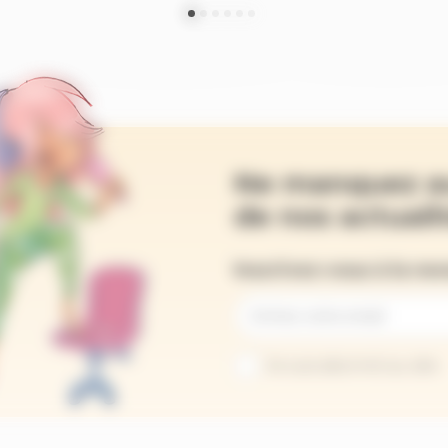
Ne manquez a
de nos actualit
Inscrivez-vous à la ne
Je suis abonné au site