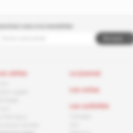
nscrivez-vous à la newsletter
Envoyer
es séries
Le journal
rnck
Les actus
aston Lagaffe
id Paddle
Les activités
ouca
Coloriages
e Petit Spirou
Jeux
es Soeurs Grémillet
Papertoys