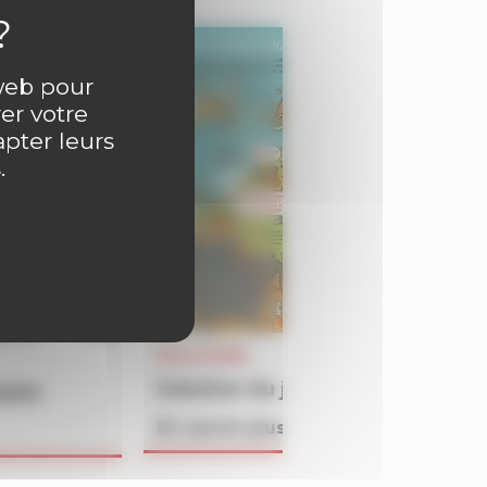
 web pour
er votre
apter leurs
.
SOLUTIONS
Solution du jeu BATAILLON du 
4609
En savoir plus