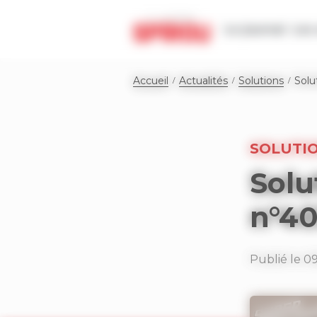
Panneau de gestion des cookies
Le journal
Les 
Accueil
Actualités
Solutions
Solu
SOLUTI
Solu
n°4
Publié le 0