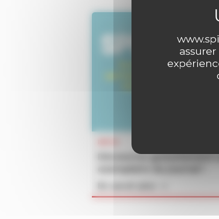
www.spir
assurer
expérience
INFOS
Découvrez gratuitement 
exemplaire du journal !
En savoir plus