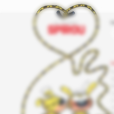
I
L
F
G
K
L
L
L