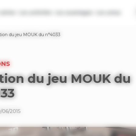
séries
Les activités
Les avantages
Les actus
tion du jeu MOUK du n°4033
ONS
tion du jeu MOUK du
033
9/06/2015