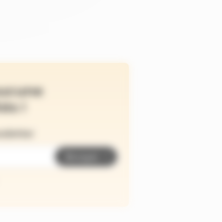
ucune
és !
wsletter
Envoyer