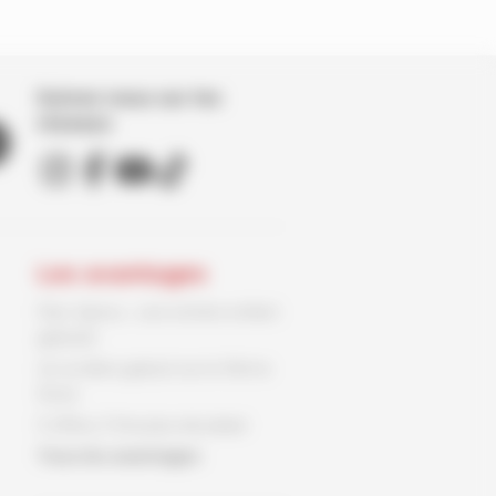
Suivez nous sur les
réseaux
Les avantages
Parc Spirou : une entrée enfant
gratuite
Un ex-libris gratuit sur le 9ème
Store
3 offres, 3 fois plus de plaisir
Tous les avantages