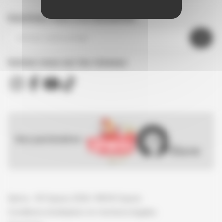
Inscrivez-vous à la newsletter
Suivez nous sur les réseaux
Nos partenaires :
Spirou - © Dupuis, 2026 / NB © Dupuis
Conditions d'utilisation et mentions légales