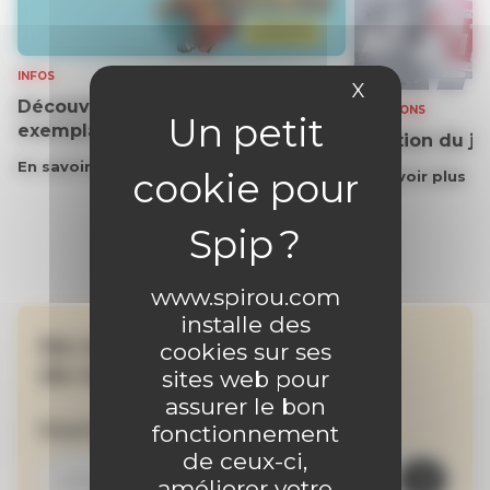
INFOS
X
Masquer le 
Découvrez gratuitement un
SOLUTIONS
exemplaire du journal !
Solution du j
En savoir plus
En savoir plus
www.spirou.com
installe des
Ne manquez aucune
cookies sur ses
de nos actualités !
sites web pour
assurer le bon
Inscrivez-vous à la newsletter
fonctionnement
de ceux-ci,
améliorer votre