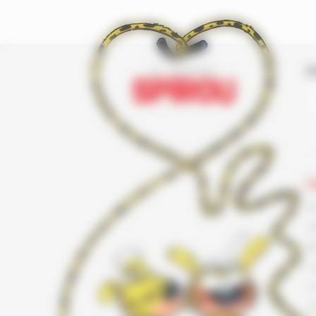
I
L
F
G
K
L
L
L