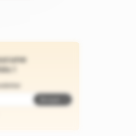
ucune
és !
wsletter
Envoyer