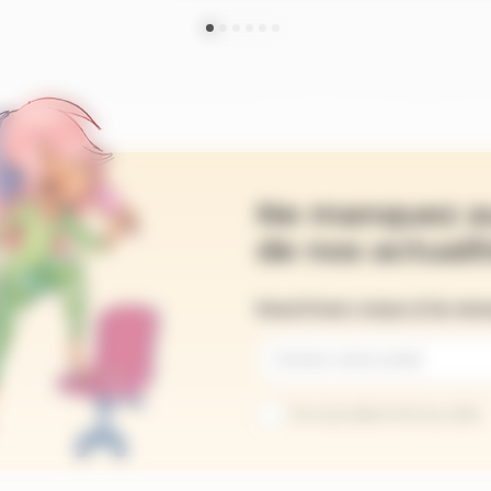
Ne manquez a
de nos actualit
Inscrivez-vous à la ne
Je suis abonné au site