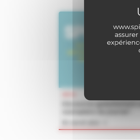
www.spir
assurer
expérience
INFOS
Découvrez gratuitement 
exemplaire du journal !
En savoir plus