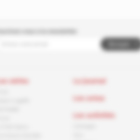
nscrivez-vous à la newsletter
Envoyer
es séries
Le journal
rnck
Les actus
aston Lagaffe
id Paddle
Les activités
ouca
Coloriages
e Petit Spirou
Jeux
es Soeurs Grémillet