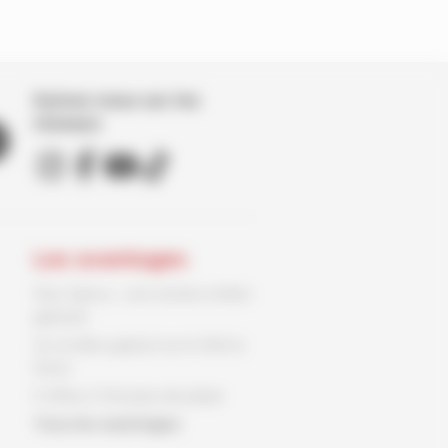
Suivez nous sur les
réseaux
Les avantages
Parc Spirou : une entrée enfant
gratuite
Un ex-libris gratuit sur le 9ème
Store
3 offres, 3 fois plus de plaisir
Tous les avantages