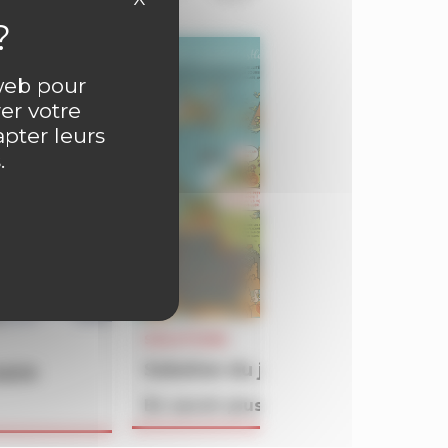
 web pour
er votre
apter leurs
.
SOLUTIONS
Solution du jeu BATAILLON du 
4609
En savoir plus