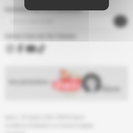
Inscrivez-vous à la newsletter
Suivez nous sur les réseaux
Nos partenaires :
Spirou - © Dupuis, 2026 / NB © Dupuis
Conditions d'utilisation et mentions légales