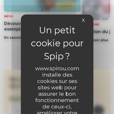
INFOS
X
Masquer le 
Découvrez gratuitement un
SOLUTIONS
exemplaire du journal !
Solution du j
En savoir plus
En savoir plus
www.spirou.com
installe des
Ne manquez aucune
cookies sur ses
de nos actualités !
sites web pour
assurer le bon
Inscrivez-vous à la newsletter
fonctionnement
de ceux-ci,
améliorer votre