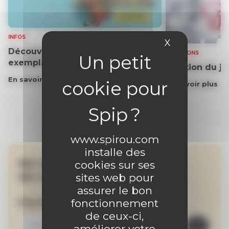
INFOS
X
Masquer le 
Découvrez gratuitement un
SOLUTIONS
exemplaire du journal !
Solution du j
En savoir plus
En savoir plus
www.spirou.com
installe des
Ne manquez aucune
cookies sur ses
de nos actualités !
sites web pour
assurer le bon
Inscrivez-vous à la newsletter
fonctionnement
de ceux-ci,
améliorer votre