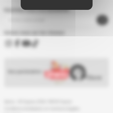
Inscrivez-vous à la newsletter
Suivez nous sur les réseaux
Nos partenaires :
Spirou - © Dupuis, 2026 / NB © Dupuis
Conditions d'utilisation et mentions légales