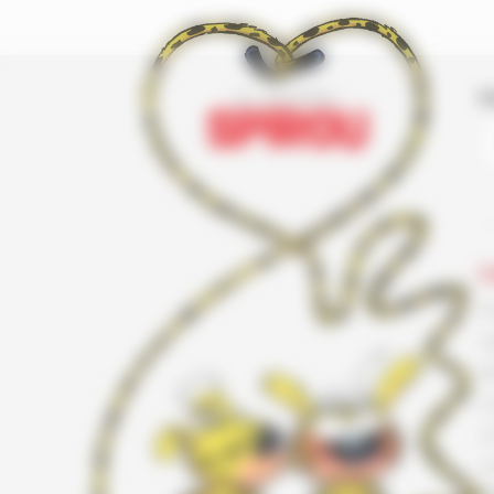
I
L
F
G
K
L
L
L