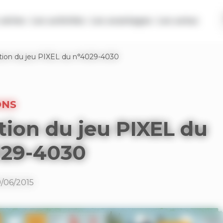
séries
Les activités
Les avantages
Les actus
tion du jeu PIXEL du n°4029-4030
ONS
tion du jeu PIXEL du
029-4030
9/06/2015