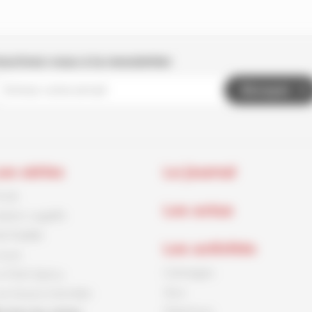
nscrivez-vous à la newsletter
Envoyer
es séries
Le journal
rnck
Les actus
aston Lagaffe
id Paddle
Les activités
ouca
Coloriages
e Petit Spirou
Jeux
es Soeurs Grémillet
Papertoys