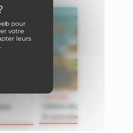
 web pour
er votre
apter leurs
.
SOLUTIONS
Solution du jeu BATAILLON du 
4609
En savoir plus