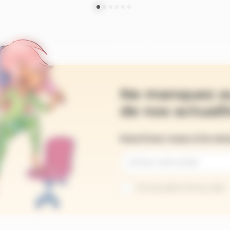
Ne manquez a
de nos actualit
Inscrivez-vous à la ne
Je suis abonné au site