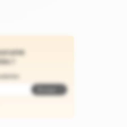
ucune
és !
wsletter
Envoyer