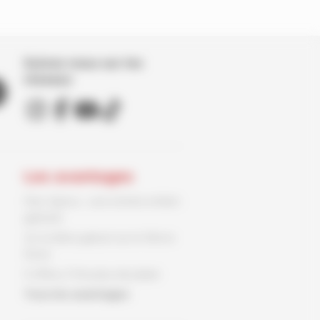
Suivez nous sur les
réseaux
Les avantages
Parc Spirou : une entrée enfant
gratuite
Un ex-libris gratuit sur le 9ème
Store
3 offres, 3 fois plus de plaisir
Tous les avantages