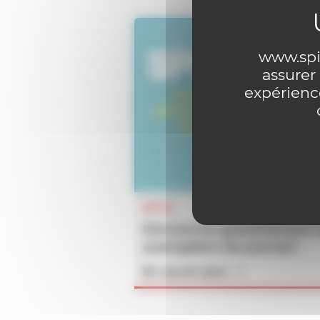
www.spir
assurer
expérience
INFOS
Découvrez gratuitement 
exemplaire du journal !
En savoir plus