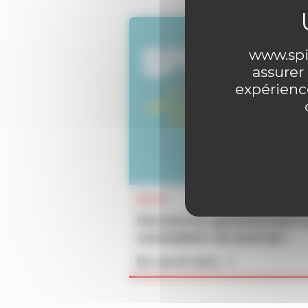
www.spir
assurer
expérience
INFOS
Découvrez gratuitement 
exemplaire du journal !
En savoir plus