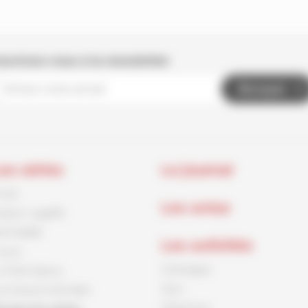
nscrivez-vous à la newsletter
Envoyer
es séries
Le journal
rnck
Les actus
aston Lagaffe
id Paddle
Les activités
ouca
Coloriages
e Petit Spirou
Jeux
es Soeurs Grémillet
Papertoys