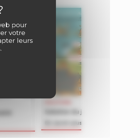
 web pour
er votre
apter leurs
.
SOLUTIONS
Solution du jeu BATAILLON du 
4609
En savoir plus