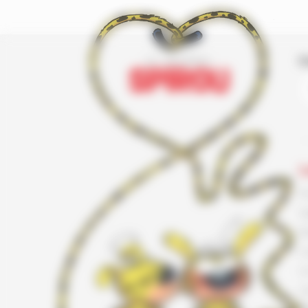
I
L
F
G
K
L
L
L