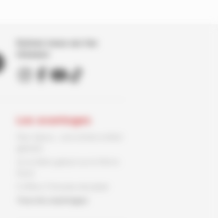
Suivez nous sur les
réseaux
Les avantages
Parc Spirou : une entrée enfant
gratuite
Un ex-libris gratuit sur le 9ème
Store
3 offres, 3 fois plus de plaisir
Tous les avantages