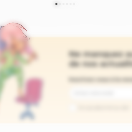
Ne manquez a
de nos actualit
Inscrivez-vous à la ne
Je suis abonné au site