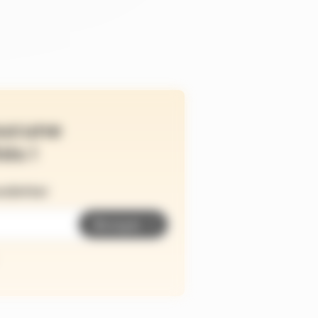
ucune
és !
wsletter
Envoyer