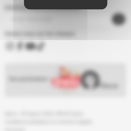
Inscrivez-vous à la newsletter
Suivez nous sur les réseaux
Nos partenaires :
Spirou - © Dupuis, 2026 / NB © Dupuis
Conditions d'utilisation et mentions légales
Vie privée