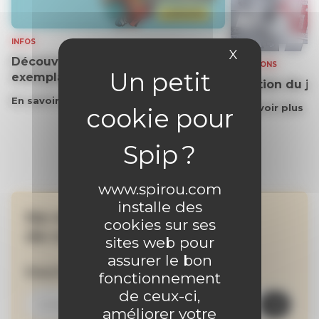
INFOS
X
Masquer le 
Découvrez gratuitement un
SOLUTIONS
exemplaire du journal !
Solution du j
En savoir plus
En savoir plus
www.spirou.com
installe des
Ne manquez aucune
cookies sur ses
de nos actualités !
sites web pour
assurer le bon
Inscrivez-vous à la newsletter
fonctionnement
de ceux-ci,
améliorer votre