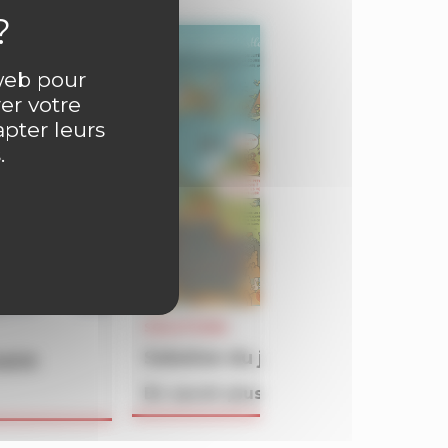
 web pour
er votre
apter leurs
.
SOLUTIONS
Solution du jeu BATAILLON du 
4609
En savoir plus