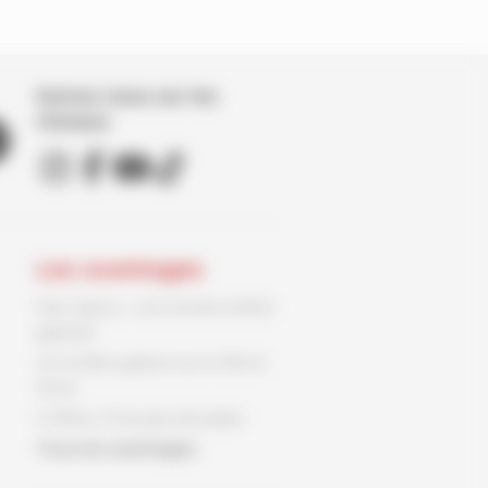
Suivez nous sur les
réseaux
Les avantages
Parc Spirou : une entrée enfant
gratuite
Un ex-libris gratuit sur le 9ème
Store
3 offres, 3 fois plus de plaisir
Tous les avantages