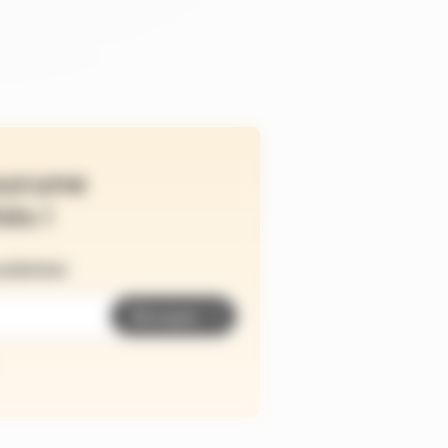
ucune
és !
wsletter
Envoyer