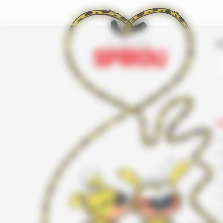
I
L
F
G
K
L
L
L