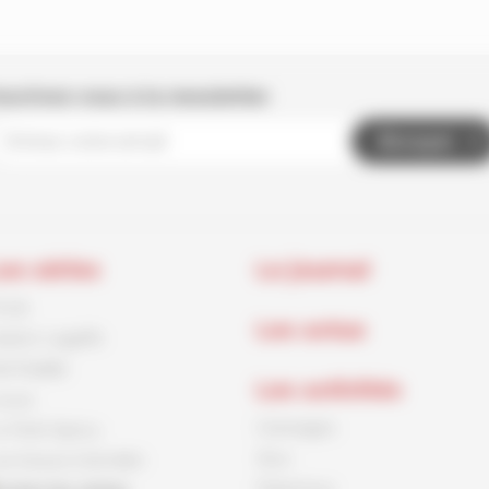
nscrivez-vous à la newsletter
Envoyer
es séries
Le journal
rnck
Les actus
aston Lagaffe
id Paddle
Les activités
ouca
Coloriages
e Petit Spirou
Jeux
es Soeurs Grémillet
Papertoys