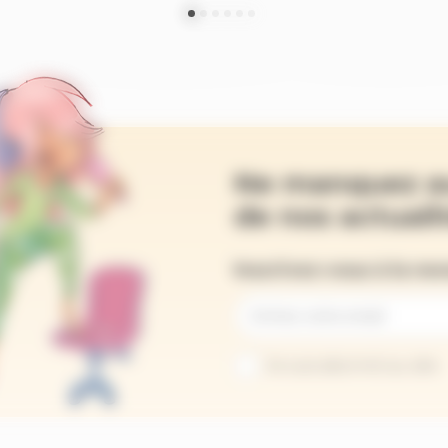
Ne manquez a
de nos actualit
Inscrivez-vous à la ne
Je suis abonné au site