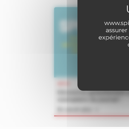
www.spir
assurer
expérience
INFOS
Découvrez gratuitement 
exemplaire du journal !
En savoir plus