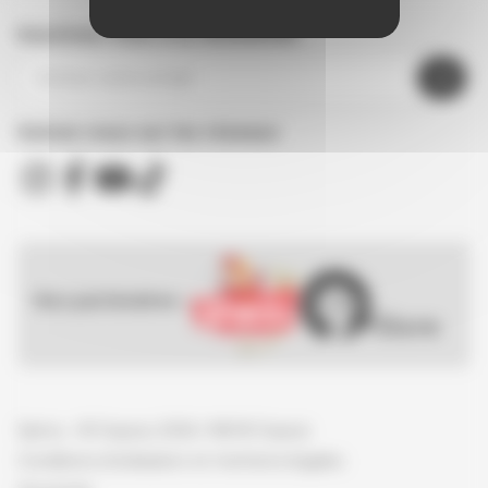
Inscrivez-vous à la newsletter
Suivez nous sur les réseaux
Nos partenaires :
Spirou - © Dupuis, 2026 / NB © Dupuis
Conditions d'utilisation et mentions légales