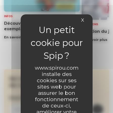
INFOS
X
Masquer le 
Découvrez gratuitement un
SOLUTIONS
exemplaire du journal !
Solution du j
En savoir plus
En savoir plus
www.spirou.com
installe des
Ne manquez aucune
cookies sur ses
de nos actualités !
sites web pour
assurer le bon
Inscrivez-vous à la newsletter
fonctionnement
de ceux-ci,
améliorer votre