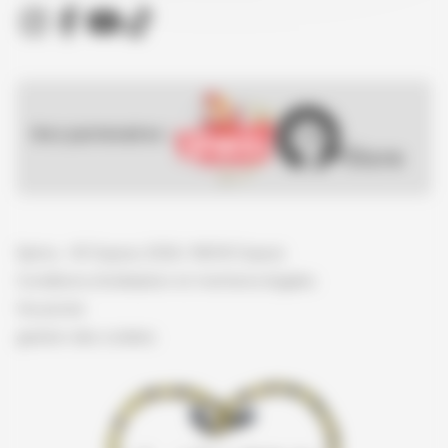
Nos partenaires :
Spirou - © Dupuis, 2026 / NB © Dupuis
Conditions d'utilisation et mentions légales
Vie privée
gestion des cookies