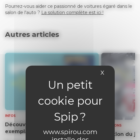
Pourrez-vous aider ce passionné de voitures égaré dans le
salon de l'auto ?
La solution complète est ici !
Autres articles
X
Masquer le 
INFOS
Découvrez gratuitement un
SOLUTIONS
www.spirou.com
exemplaire du journal !
Solution du j
installe des