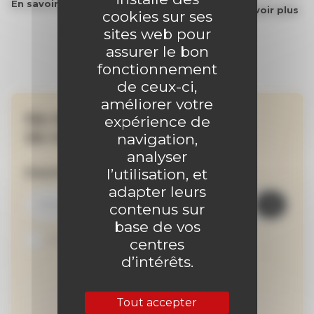
En savoir plus
En savoir plus
cookies sur ses
sites web pour
assurer le bon
fonctionnement
de ceux-ci,
améliorer votre
Ne manquez aucune
expérience de
de nos actualités !
navigation,
analyser
Inscrivez-vous à la newsletter
l’utilisation, et
adapter leurs
contenus sur
base de vos
Je suis abonné au site
centres
d’intérêts.
Tout accepter