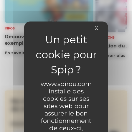
X
Masquer le 
INFOS
Découvrez gratuitement un
SOLUTIONS
exemplaire du journal !
Solution du j
En savoir plus
En savoir plus
www.spirou.com
installe des
cookies sur ses
Ne manquez aucune
sites web pour
de nos actualités !
assurer le bon
fonctionnement
Inscrivez-vous à la newsletter
de ceux-ci,