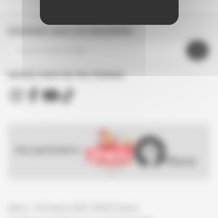
Inscrivez-vous à la newsletter
Suivez nous sur les réseaux
Nos partenaires :
Spirou - © Dupuis, 2026 / NB © Dupuis