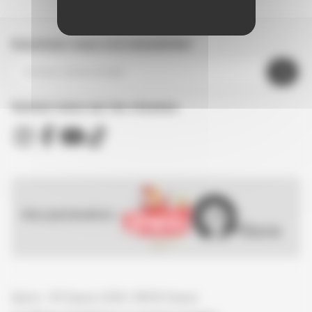
Inscrivez-vous à la newsletter
Suivez nous sur les réseaux
Nos partenaires :
Spirou - © Dupuis, 2026 / NB © Dupuis