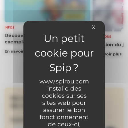
X
Masquer le 
INFOS
Découvrez gratuitement un
SOLUTIONS
exemplaire du journal !
Solution du j
En savoir plus
En savoir plus
www.spirou.com
installe des
cookies sur ses
Ne manquez aucune
sites web pour
de nos actualités !
assurer le bon
fonctionnement
Inscrivez-vous à la newsletter
de ceux-ci,