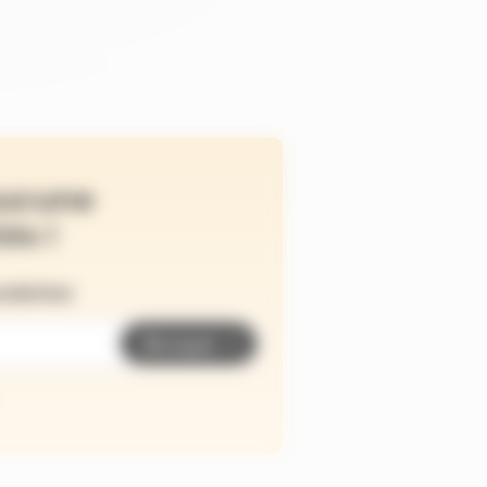
ucune
és !
wsletter
Envoyer