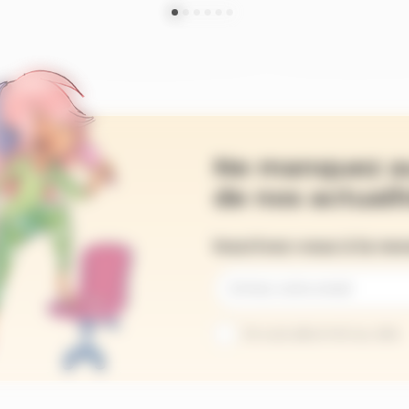
Ne manquez a
de nos actualit
Inscrivez-vous à la ne
Je suis abonné au site