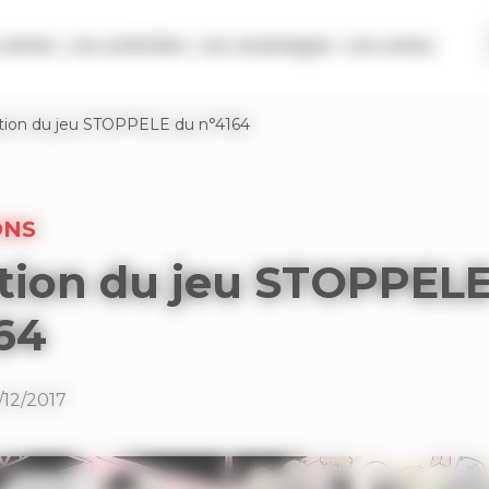
séries
Les activités
Les avantages
Les actus
tion du jeu STOPPELE du n°4164
ONS
tion du jeu STOPPEL
64
/12/2017