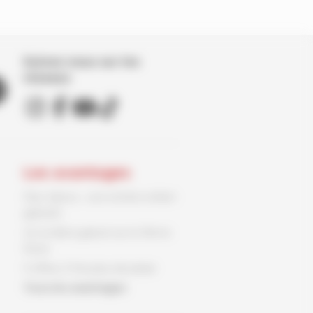
Suivez nous sur les
réseaux
Les avantages
Parc Spirou : une entrée enfant
gratuite
Un ex-libris gratuit sur le 9ème
Store
3 offres, 3 fois plus de plaisir
Tous les avantages