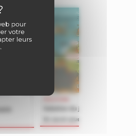
 web pour
er votre
apter leurs
.
SOLUTIONS
Solution du jeu BATAILLON du 
4609
En savoir plus