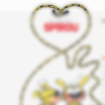
I
L
F
G
K
L
L
L