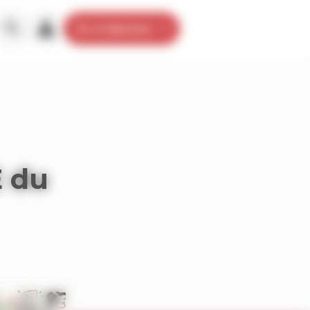
Je m’abonne
E du