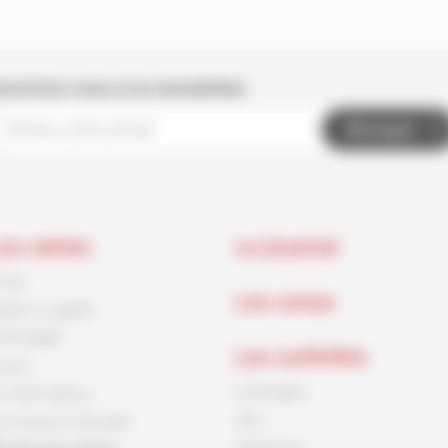
nscrivez-vous à la newsletter
Envoyer
es séries
Le journal
rnck
Les actus
aston Lagaffe
id Paddle
Les activités
ouca
Coloriages
e Petit Spirou
Jeux
es Soeurs Grémillet
Papertoys