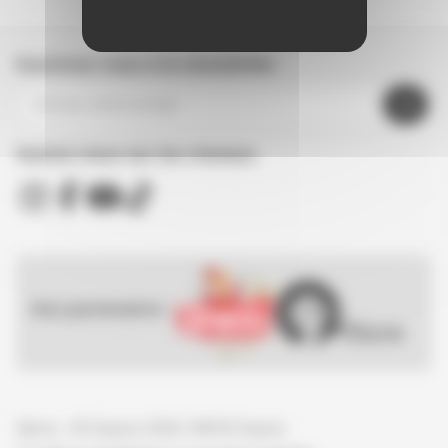
Inscrivez-vous à la newsletter
Suivez nous sur les réseaux
Nos partenaires :
Spirou - © Dupuis, 2026 / NB © Dupuis