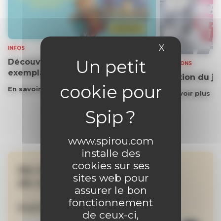
X
Masquer le 
INFOS
Découvrez gratuitement un
SOLUTIONS
exemplaire du journal !
Solution du j
En savoir plus
En savoir plus
www.spirou.com
installe des
cookies sur ses
Ne manquez aucune
sites web pour
de nos actualités !
assurer le bon
fonctionnement
Inscrivez-vous à la newsletter
de ceux-ci,