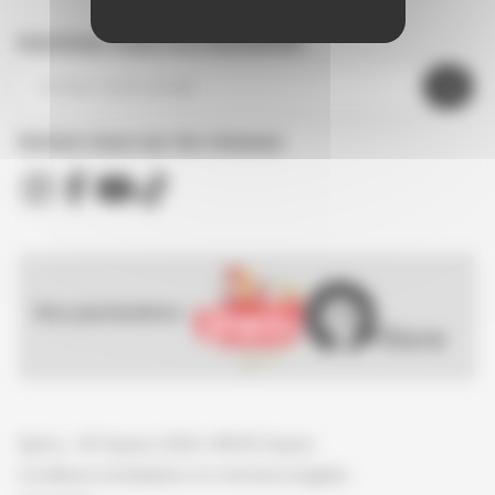
Inscrivez-vous à la newsletter
Suivez nous sur les réseaux
Nos partenaires :
Spirou - © Dupuis, 2026 / NB © Dupuis
Conditions d'utilisation et mentions légales