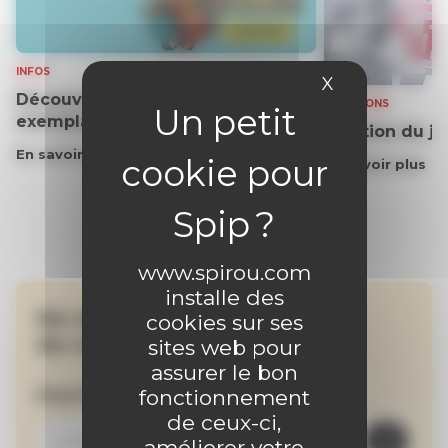
INFOS
X
Masquer le 
Découvrez gratuitement un
SOLUTIONS
exemplaire du journal !
Solution du j
En savoir plus
En savoir plus
www.spirou.com
installe des
Ne manquez aucune
cookies sur ses
de nos actualités !
sites web pour
assurer le bon
Inscrivez-vous à la newsletter
fonctionnement
de ceux-ci,
améliorer votre