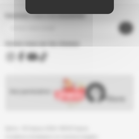
Inscrivez-vous à la newsletter
Suivez nous sur les réseaux
Nos partenaires :
Spirou - © Dupuis, 2026 / NB © Dupuis
Conditions d'utilisation et mentions légales