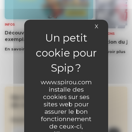
INFOS
X
Masquer le 
Découvrez gratuitement un
SOLUTIONS
exemplaire du journal !
Solution du j
En savoir plus
En savoir plus
www.spirou.com
installe des
cookies sur ses
Ne manquez aucune
sites web pour
de nos actualités !
assurer le bon
fonctionnement
Inscrivez-vous à la newsletter
de ceux-ci,