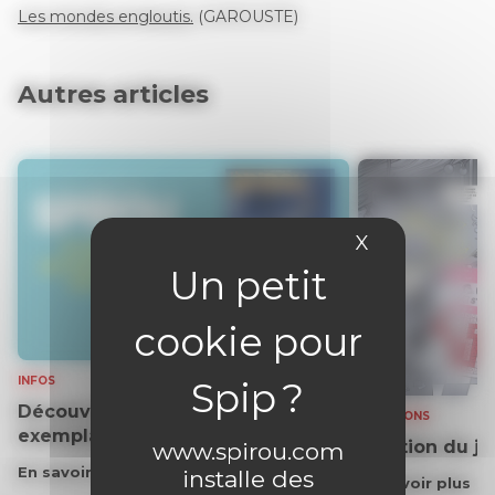
Les mondes engloutis.
(GAROUSTE)
Autres articles
X
Masquer le 
INFOS
Découvrez gratuitement un
SOLUTIONS
exemplaire du journal !
Solution du j
www.spirou.com
En savoir plus
installe des
En savoir plus