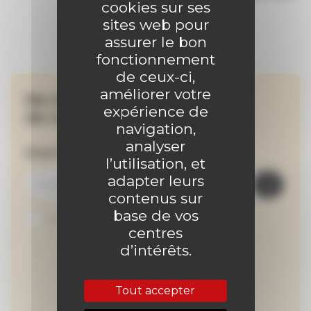
cookies sur ses
sites web pour
assurer le bon
fonctionnement
de ceux-ci,
améliorer votre
Ne manquez aucune
expérience de
de nos actualités !
navigation,
analyser
Inscrivez-vous à la newsletter
l’utilisation, et
adapter leurs
contenus sur
base de vos
Je suis abonné au site
centres
d’intérêts.
Tout accepter