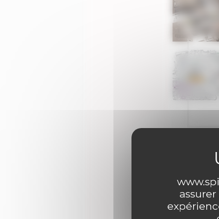
www.spir
0 comme
assurer
expérience