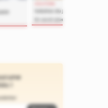
SOLUTIONS
Solution du jeu BATAILLON du 
4609
En savoir plus
ucune
és !
wsletter