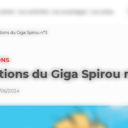
séries
Les activités
Les avantages
Les actus
tions du Giga Spirou n°3
ONS
tions du Giga Spirou 
1/06/2024