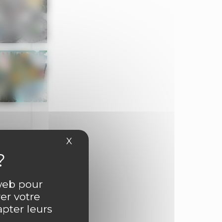
X
Masquer le bandeau des cookies
 web pour
ntaire
er votre
apter leurs
.