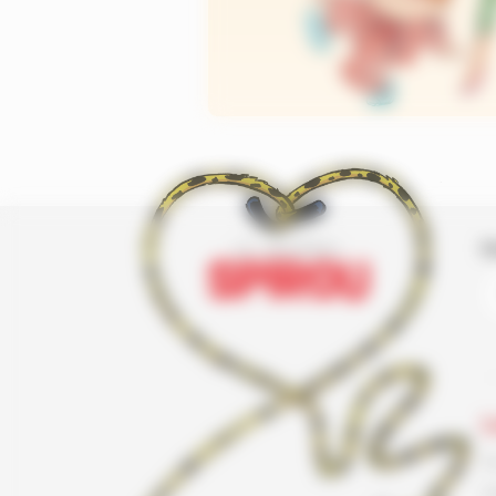
I
L
F
G