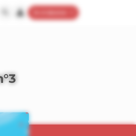
Je m’abonne
n°3