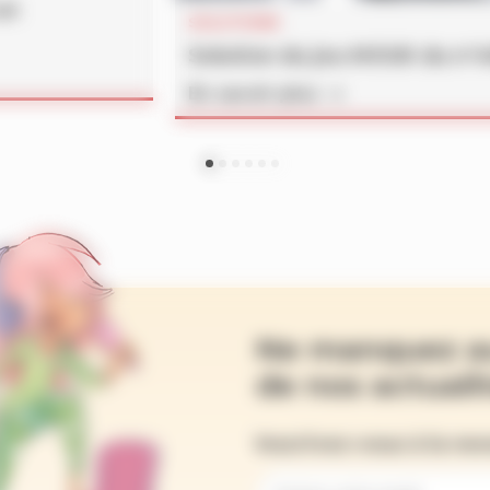
un
SOLUTIONS
Solution du jeu MOUK du n°
En savoir plus
Ne manquez a
de nos actualit
Inscrivez-vous à la ne