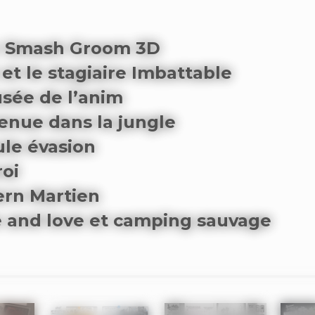
r Smash Groom 3D
et le stagiaire Imbattable
sée de l’anim
enue dans la jungle
le évasion
roi
ern Martien
e and love et camping sauvage