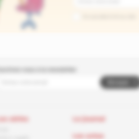
Je suis abonné au site
nscrivez-vous à la newsletter
Envoyer
es séries
Le journal
rnck
Les actus
aston Lagaffe