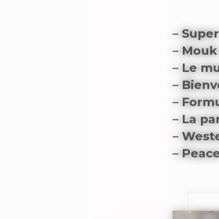
– Supe
– Mouk 
– Le mu
– Bienv
– Formu
– La pa
– West
– Peac