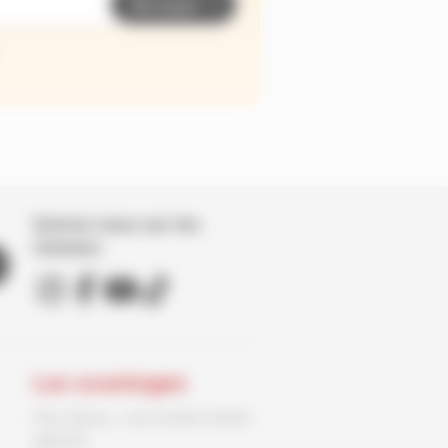
Envoyer
Suivez nous sur les
réseaux
Les avantages
Parc Spirou : une entrée enfant
gratuite