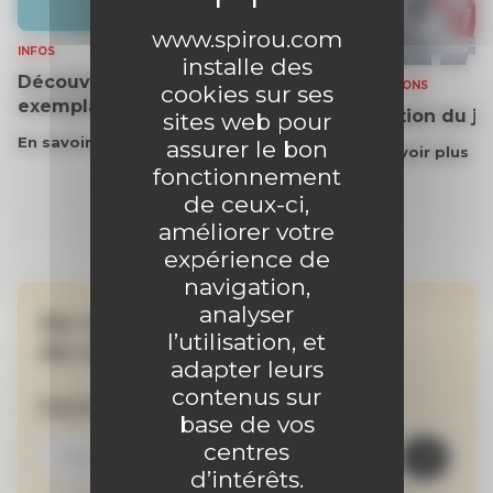
www.spirou.com
INFOS
installe des
Découvrez gratuitement un
SOLUTIONS
cookies sur ses
exemplaire du journal !
Solution du j
sites web pour
En savoir plus
assurer le bon
En savoir plus
fonctionnement
de ceux-ci,
améliorer votre
expérience de
navigation,
analyser
Ne manquez aucune
l’utilisation, et
de nos actualités !
adapter leurs
contenus sur
Inscrivez-vous à la newsletter
base de vos
centres
d’intérêts.