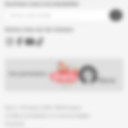
Inscrivez-vous à la newsletter
Suivez nous sur les réseaux
Nos partenaires :
Spirou - © Dupuis, 2026 / NB © Dupuis
Conditions d'utilisation et mentions légales
Vie privée