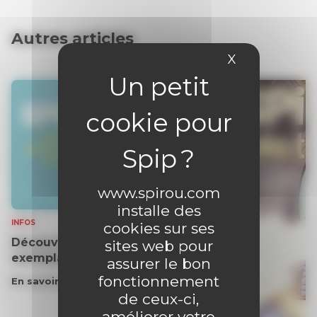
Autres articles
X
Masquer le 
www.spirou.com
installe des
INFOS
cookies sur ses
Découvrez gratuitement un
sites web pour
exemplaire du journal !
assurer le bon
fonctionnement
En savoir plus
de ceux-ci,
améliorer votre