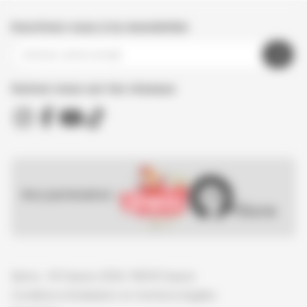
Inscrivez-vous à la newsletter
Suivez nous sur les réseaux
Nos partenaires :
Spirou - © Dupuis, 2026 / NB © Dupuis
Conditions d'utilisation et mentions légales