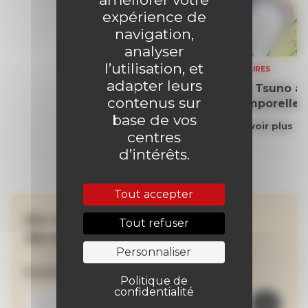
expérience de
navigation,
analyser
l’utilisation, et
SOMMAIRES
adapter leurs
Yoko Tsuno aff
contenus sur
intemporelle
base de vos
En savoir plus
centres
d’intérêts.
Tout accepter
Ne manquez aucune
Tout refuser
de nos actualités !
Personnaliser
Inscrivez-vous à la newsletter
Politique de
confidentialité