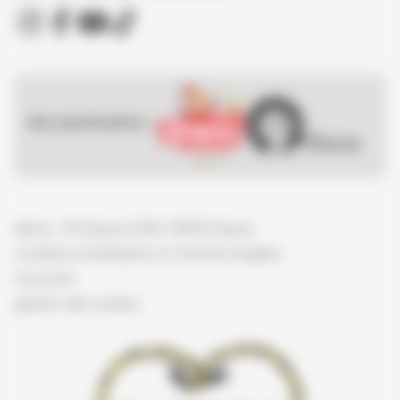
Nos partenaires :
Spirou - © Dupuis, 2026 / NB © Dupuis
Conditions d'utilisation et mentions légales
Vie privée
gestion des cookies