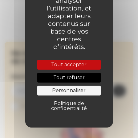
analyser
l’utilisation, et
adapter leurs
contenus sur
base de vos
centres
d’intérêts.
Ne manquez aucune
de nos actualités !
Tout accepter
Inscrivez-vous à la newsletter
Tout refuser
Personnaliser
Politique de
Je suis abonné au site
confidentialité