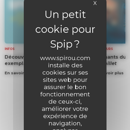
X
Masquer le 
INFOS
CONCOURS
www.spirou.com
Découvrez gratuitement un
Gagnants du 
exemplaire du journal !
Grémillet
installe des
cookies sur ses
En savoir plus
En savoir plus
sites web pour
assurer le bon
fonctionnement
de ceux-ci,
améliorer votre
expérience de
navigation,