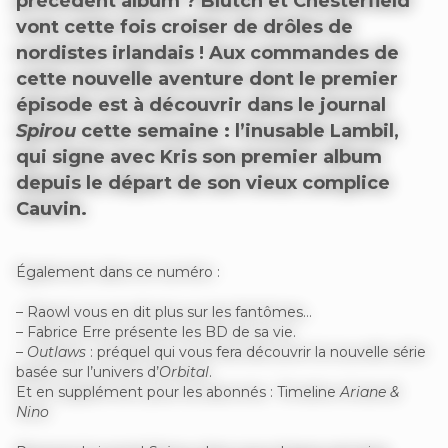
précédent album ? Blutch et Chesterfield
vont cette fois croiser de drôles de
nordistes irlandais ! Aux commandes de
cette nouvelle aventure dont le premier
épisode est à découvrir dans le journal
Spirou
cette semaine : l’inusable Lambil,
qui signe avec Kris son premier album
depuis le départ de son vieux complice
Cauvin.
Également dans ce numéro :
– Raowl vous en dit plus sur les fantômes…
– Fabrice Erre présente les BD de sa vie.
–
Outlaws
: préquel qui vous fera découvrir la nouvelle série
basée sur l’univers d’
Orbital
.
Et en supplément pour les abonnés : Timeline
Ariane &
Nino