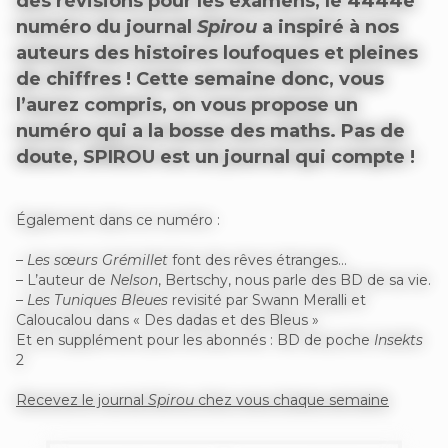
des révisions pour les examens, le 4444e
numéro du journal
Spirou
a inspiré à nos
auteurs des histoires loufoques et pleines
de chiffres ! Cette semaine donc, vous
l’aurez compris, on vous propose un
numéro qui a la bosse des maths. Pas de
doute, SPIROU est un journal qui compte !
Également dans ce numéro :
–
Les sœurs Grémillet
font des rêves étranges…
– L’auteur de
Nelson
, Bertschy, nous parle des BD de sa vie.
–
Les Tuniques Bleues
revisité par Swann Meralli et
Caloucalou dans « Des dadas et des Bleus »
Et en supplément pour les abonnés : BD de poche
Insekts
2
Recevez le journal
Spirou
chez vous chaque semaine