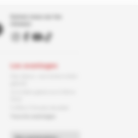
Suivez nous sur les
réseaux
Les avantages
Parc Spirou : une entrée enfant
gratuite
Un ex-libris gratuit sur le 9ème
Store
3 offres, 3 fois plus de plaisir
Tous les avantages