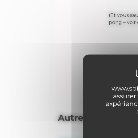
(Et vous sau
pong – voir
0 comme
www.spir
assurer
expérience
Autres articles