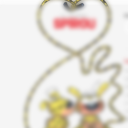
I
L
F
G
K
L
L
L
T