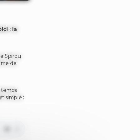
ci : la
le Spirou
thme de
ngtemps
t simple :