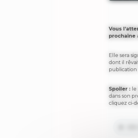
Vous l’atte
prochaine 
Elle sera s
dont il rêv
publication 
Spoiler :
le
dans son pr
cliquez ci-d