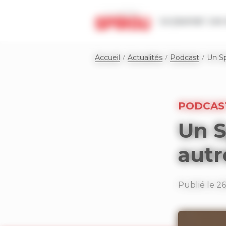
Panneau de gestion des cookies
Le journal
Les 
Accueil
Actualités
Podcast
Un Sp
PODCAS
Un S
autre
Publié le 2