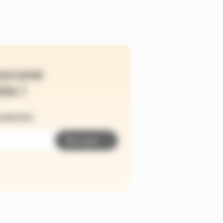
ucune
és !
wsletter
Envoyer