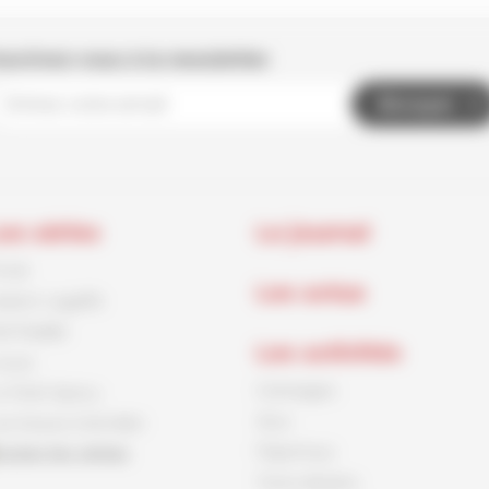
nscrivez-vous à la newsletter
Envoyer
es séries
Le journal
rnck
Les actus
aston Lagaffe
id Paddle
Les activités
ouca
Coloriages
e Petit Spirou
Jeux
es Soeurs Grémillet
Papertoys
outes les séries
Tutos dessins