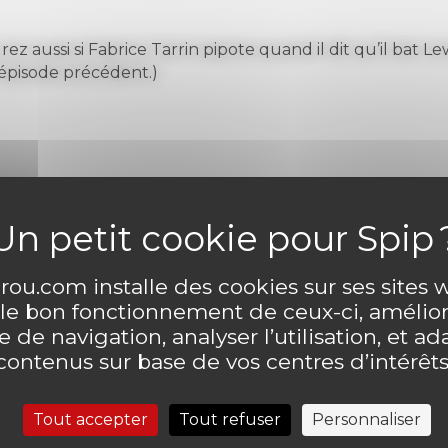
rez aussi si Fabrice Tarrin pipote quand il dit qu’il bat Le
 épisode précédent.)
ntaire
Laisser un comme
ou.com installe des cookies sur ses sites
 le bon fonctionnement de ceux-ci, amélior
 de navigation, analyser l’utilisation, et ad
contenus sur base de vos centres d’intérêts
Tout accepter
Tout refuser
Personnaliser