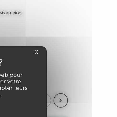
wis au ping-
X
Masquer le bandeau des cookies
ntaire
 web pour
er votre
apter leurs
.