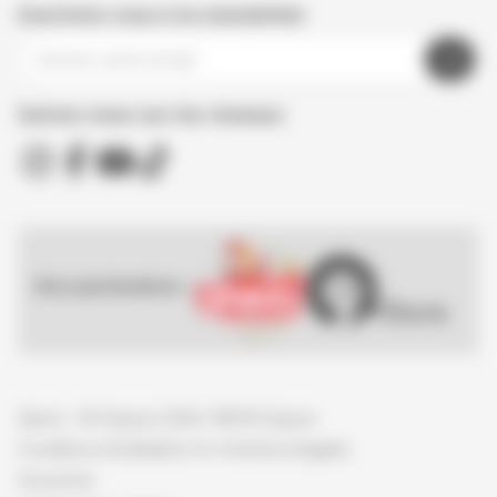
Inscrivez-vous à la newsletter
Suivez nous sur les réseaux
Nos partenaires :
Spirou - © Dupuis, 2026 / NB © Dupuis
Conditions d'utilisation et mentions légales
Vie privée