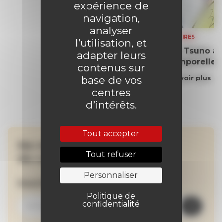
expérience de
navigation,
analyser
SOMMAIRES
l’utilisation, et
Yoko Tsuno aff
adapter leurs
intemporelle
contenus sur
base de vos
En savoir plus
centres
d’intérêts.
Tout accepter
Ne manquez aucune
Tout refuser
de nos actualités !
Personnaliser
Inscrivez-vous à la newsletter
Politique de
confidentialité