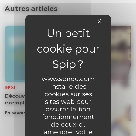
Autres articles
X
Masquer le 
www.spirou.com
installe des
INFOS
cookies sur ses
Découvrez gratuitement un
sites web pour
exemplaire du journal !
assurer le bon
En savoir plus
fonctionnement
de ceux-ci,
améliorer votre