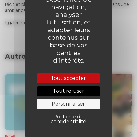
récit et plonge le lecteur – et les personnages ! – dans une
navigation,
ambiance inquiétante…
analyser
l’utilisation, et
{{galerie::creatures1-crayon::200}}
adapter leurs
contenus sur
base de vos
centres
Autres articles
d’intérêts.
Tout accepter
Tout refuser
Personnaliser
Politique de
confidentialité
INFOS