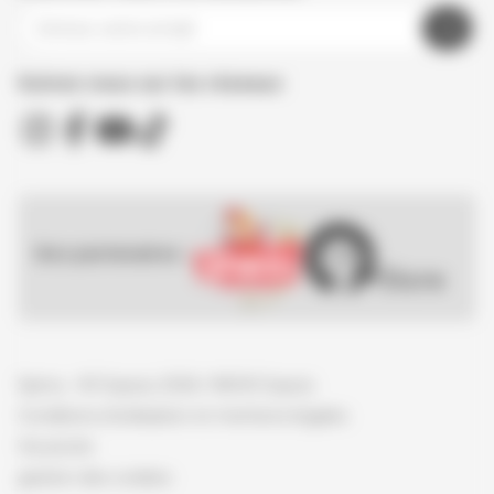
Suivez nous sur les réseaux
Nos partenaires :
Spirou - © Dupuis, 2026 / NB © Dupuis
Conditions d'utilisation et mentions légales
Vie privée
gestion des cookies