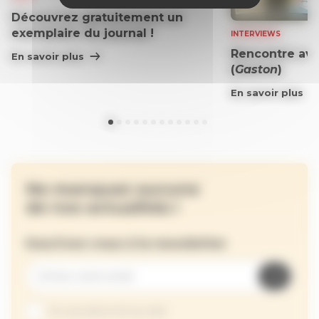
Découvrez gratuitement un
exemplaire du journal !
INTERVIEWS
Rencontre ave
En savoir plus
(
Gaston
)
En savoir plus
Ne manquez aucune
de nos actualités !
Inscrivez-vous à la newsletter
Je suis abonné au site