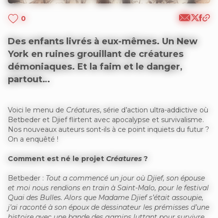
0
Des enfants livrés à eux-mêmes. Un New
York en ruines grouillant de créatures
démoniaques. Et la faim et le danger,
partout…
Voici le menu de
Créatures
, série d’action ultra-addictive où
Betbeder et Djief flirtent avec apocalypse et survivalisme.
Nos nouveaux auteurs sont-ils à ce point inquiets du futur ?
On a enquêté !
Comment est né le projet
Créatures
?
Betbeder :
Tout a commencé un jour où Djief, son épouse
et moi nous rendions en train à Saint-Malo, pour le festival
Quai des Bulles. Alors que Madame Djief s’était assoupie,
j’ai raconté à son époux de dessinateur les prémisses d’une
histoire avec une bande des gamins luttant pour survivre