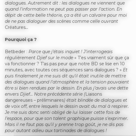
dialogues. Autrement dit : les dialogues ne viennent que
quand l’information ne peut pas passer par l’action. En
dépit de cette belle théorie, ça a été un calvaire pour moi
de ne pas dialoguer des scènes comme celle ouvrant
Créatures
…
Pourquoi ça ?
Betbeder :
Parce que j’étais inquiet ! J’interrogeais
régulièrement Djief sur le mode
« T’es vraiment sûr que ça
va fonctionner ? T’as pas peur que notre BD se lise en 10
minutes, avec toutes ces séquences sans dialogues ? »
Et
puis finalement je me suis dit qu’il était inutile de mettre
des dialogues quand l’atmosphère et la tension pouvaient
être si bien rendues par le dessin. En plus j’avais une dette
envers Djief… Notre précédente série (
Liaisons
dangereuses
–
préliminaires
) était blindée de dialogues et
de voix off, entre lesquels le dessin avait du mal à respirer.
Je me suis donc senti obligé de lui laisser cette fois de
l’espace, pour que son talent graphique puisse s’exprimer.
Mais il ne faut pas qu’il y prenne trop goût, je ne dis pas
pour autant adieu aux tartinades de dialogues !