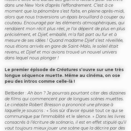
dans une New York d’après l’effondrement. C’est à ce
moment que la pénombre s’est faite, en pleine après-midi,
alors que nous traversions un épais brouillard à couper au
couteau. Encouragé par les éléments atmosphériques, qui
rendaient mon récit plus réel, je l’ai dépeint de plus en plus
précisément, et Djief, emballé, m’a fait part au fur et à
mesure de ses idées ! Quand madame Djief s’est réveillée,
nous étions arrivés en gare de Saint-Malo, le soleil était
revenu, et Djief et moi avions trouvé un nouvel univers
dans lequel nous plonger !
Le premier épisode de
Créatures
s’ouvre sur une très
longue séquence muette. Même au cinéma, on ose
peu des intros comme celle-là !
Betbeder :
Ah bon ? Je pourrais pourtant citer des dizaines
de films qui commencent par de longues scènes muettes.
Le cinéaste Robert Bresson a prononcé une phrase à
laquelle je souscris :
« Sois sûr d’avoir épuisé tout ce qui se
communique par l’immobilité et le silence. »
Dans les livres
consacrés à l’écriture de scénario, il est en effet stipulé qu’il
vaut toujours mieux jouer une scène que la décrire par des