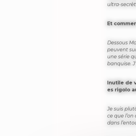
ultra-secrèt
Et comment 
Dessous Mar
peuvent sur
une série q
banquise. J’
Inutile de 
es rigolo a
Je suis plut
ce que l’on
dans l’ento