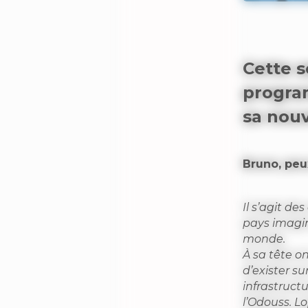
Cette s
progra
sa nouv
Bruno, peu
Il s’agit d
pays imagin
monde.
À sa tête o
d’exister su
infrastruct
l’Odouss. L