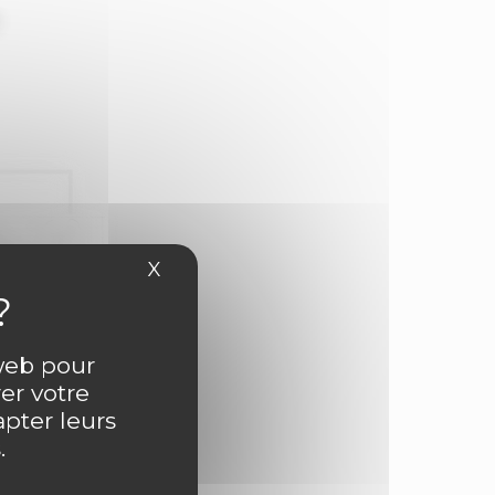
.
X
Masquer le bandeau des cookies
 web pour
er votre
apter leurs
.