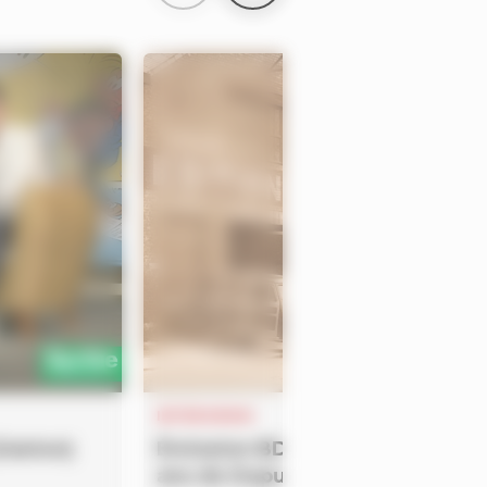
INTERVIEWS
Gaston
)
Émission BD KABOOM! spéciale
ans de Dupuis