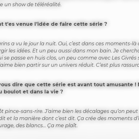
e un show de téléréalité.
t’es venue l’idée de faire cette série ?
ins a vu le jour la nuit. Oui, c’est dans ces moments-là
gir les idées. Et un peu aussi dans mon bain. Je chercha
ui se passe en huis clos, un peu comme avec Les Givrés s
aime bien partir sur un univers réduit. C’est plus rassur
vous dire que cette série est avant tout amusante ! M
u boulot et dans la vie ?
ôt pince-sans-rire. J’aime bien les décalages qu’on peut
 dit et la manière dont c’est dit. Ça crée des moments d’
urage, des blancs… Ça me plaît.