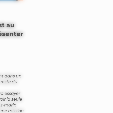
st au
ésenter
ent dans un
 reste du
va essayer
oir la seule
us-marin
’une mission