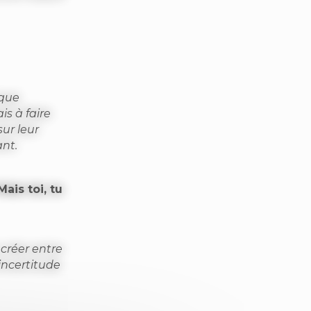
 que
is à faire
ur leur
ant.
ais toi, tu
 créer entre
incertitude