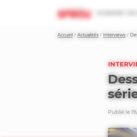
Panneau de gestion des cookies
Le journal
Les 
Accueil
Actualités
Interviews
Des
INTERV
Dess
séri
Publié le 19