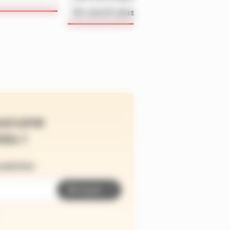
En savoir plus
ucune
és !
wsletter
Envoyer