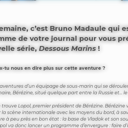
emaine, c’est Bruno Madaule qui e
mme de votre journal pour vous pr
elle série,
Dessous Marins
!
x-tu nous en dire plus sur cette aventure ?
es aventures d’un équipage de sous-marin qui se déroul
aire, Bérézine, situé quelque part entre la Russie et… le
n trouve Lopol, premier président de Bérézine. Bérézine 
r la scène internationale avec les moyens du bord, à sav
ure à peu près en bon état : la base de Vladok et son so
opol va donc lancer un programme d’envergure : faire d