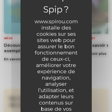
www.spirou.com
installe des
cookies sur ses
INFOS
PODCAST
sites web pour
Découvrez gratuitement un
Tout savoir s
assurer le bon
exemplaire du journal !
fonctionnement
En savoir plus
de ceux-ci,
En savoir plus
améliorer votre
expérience de
navigation,
analyser
l’utilisation, et
adapter leurs
Ne manquez aucune
contenus sur
de nos actualités !
base de vos