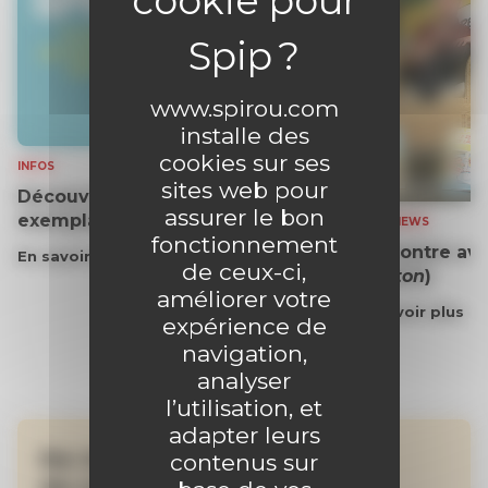
www.spirou.com
installe des
cookies sur ses
INFOS
sites web pour
Découvrez gratuitement un
assurer le bon
exemplaire du journal !
INTERVIEWS
fonctionnement
Rencontre ave
En savoir plus
de ceux-ci,
(
Gaston
)
améliorer votre
En savoir plus
expérience de
navigation,
analyser
l’utilisation, et
adapter leurs
Ne manquez aucune
contenus sur
de nos actualités !