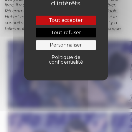
d’intérêts.
livre. Il y a
Polonius
, de Tardi, qui donne envie de rêver.
Récemment j’ai lu
Monsieur Désire
, qui est formidable.
Hubert est un scénariste que j’adorais, j’aurais aimé le
Tout accepter
connaître mieux. Je lis toujours beaucoup de BD, il y a
tellement de choses bien. On vit une formidable époque.
Tout refuser
Personnaliser
Politique de
confidentialité