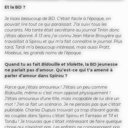
Et la BD ?
Je lisais beaucoup de BD. C’était facile à l’époque, on
pouvait lire tout ce qui paraissait. J’ai suivi tous les
courants. Ma tante était secrétaire au journal
Tintin
donc
j’étais abonné. À 13 ans j’ai connu Jean Marie Brouyère qui
travaillait à
Spirou
et qui m’a fait connaître le journal. Plus
tard, Tardi m’a beaucoup intéressé, mais aussi Pratt,
Moebius, les grands noms de l’époque.
Quand tu as fait
Bidouille et Violette
, la BD jeunesse
ne parlait pas d’amour. Qu’est-ce qui t’a amené à
parler d’amour dans Spirou ?
Parce que j’étais amoureux ! J’étais un peu comme
Bidouille, même si c’est mon opposé physiquement !
J’étais amoureux d’une fille, mais incapable de lui dire un
mot ! J’en ai fait un scénario. Je ne pensais pas que c’était
publiable. Charles Dupuis trouvait ça trop d’avant-garde,
les couples dans
Spirou
c’était
Spirou et Fantasio
et
Tif et
Tondu
! Je trouvais que c’était intéressant de faire quelque
chose qui n’existait pas. Les enfants ne comprenaient pas