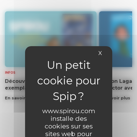
X
Masquer le 
INFOS
INFOS
Découvrez gratuitement un
Gaston Lagaff
exemplaire du journal !
collector ave
En savoir plus
En savoir plus
www.spirou.com
installe des
cookies sur ses
sites web pour