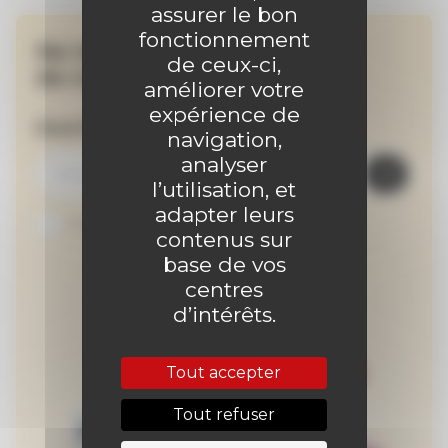
assurer le bon
fonctionnement
Ne manquez aucune
de ceux-ci,
de nos actualités !
améliorer votre
expérience de
Inscrivez-vous à la newsletter
navigation,
analyser
l’utilisation, et
adapter leurs
Je suis abonné au site
contenus sur
base de vos
centres
d’intérêts.
Tout accepter
Tout refuser