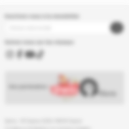
Inscrivez-vous à la newsletter
Suivez nous sur les réseaux
Nos partenaires :
Spirou - © Dupuis, 2026 / NB © Dupuis